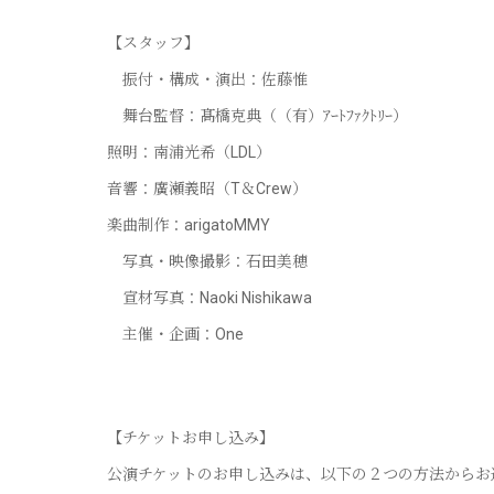
【スタッフ】
振付・構成・演出：佐藤惟
舞台監督：髙橋克典（（有）ｱｰﾄﾌｧｸﾄﾘｰ）
照明：南浦光希（LDL）
音響：廣瀬義昭（T＆Crew）
楽曲制作：arigatoMMY
写真・映像撮影：石田美穂
宣材写真：Naoki Nishikawa
主催・企画：One
【チケットお申し込み】
公演チケットのお申し込みは、以下の２つの方法からお