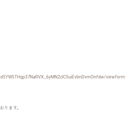
hyxpd5YW5THqp37NaRVX_6yMN2clC5uiEvbnDvmOnfdw/viewform
おります。