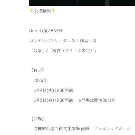
公演情報
One -残景ZANKEI-
コンテンポラリーダンス２作品上演
「残景」/「新作（タイトル未定）」
【日時】
2026年
6月4日(木)19:00開演
6月5日(金)19:00開演 ※開場は開演30分前
【会場】
高槻城公園芸術文化劇場 南館 サンユレックホール